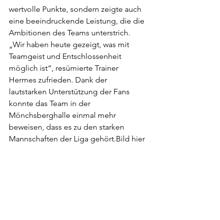
wertvolle Punkte, sondern zeigte auch 
eine beeindruckende Leistung, die die 
Ambitionen des Teams unterstrich. 
„Wir haben heute gezeigt, was mit 
Teamgeist und Entschlossenheit 
möglich ist“, resümierte Trainer 
Hermes zufrieden. Dank der 
lautstarken Unterstützung der Fans 
konnte das Team in der 
Mönchsberghalle einmal mehr 
beweisen, dass es zu den starken 
Mannschaften der Liga gehört.Bild hier 
einfügen
AVC St. Leon-Rot feiert Heimsieg und 
präsentiert neue digitale Anzeigetafel
Der Heimspieltag des AVC St. Leon-
Rot gegen die TSG Blankenloch und 