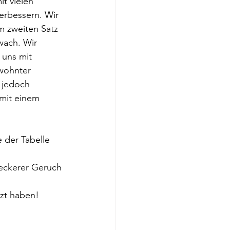
t vielen 
erbessern. Wir 
m zweiten Satz 
wach. Wir 
 uns mit 
wohnter 
 jedoch 
 mit einem 
 der Tabelle 
eckerer Geruch 
tzt haben!