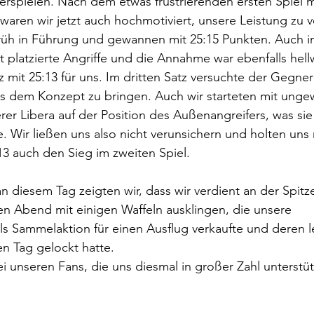
erspielen. Nach dem etwas frustrierenden ersten Spiel mi
 waren wir jetzt auch hochmotiviert, unsere Leistung zu v
früh in Führung und gewannen mit 25:15 Punkten. Auch i
ut platzierte Angriffe und die Annahme war ebenfalls hell
 mit 25:13 für uns. Im dritten Satz versuchte der Gegner
s dem Konzept zu bringen. Auch wir starteten mit unge
erer Libera auf der Position des Außenangreifers, was sie
. Wir ließen uns also nicht verunsichern und holten uns
3 auch den Sieg im zweiten Spiel.
n diesem Tag zeigten wir, dass wir verdient an der Spitze
en Abend mit einigen Waffeln ausklingen, die unsere 
s Sammelaktion für einen Ausflug verkaufte und deren l
n Tag gelockt hatte.
 unseren Fans, die uns diesmal in großer Zahl unterstü