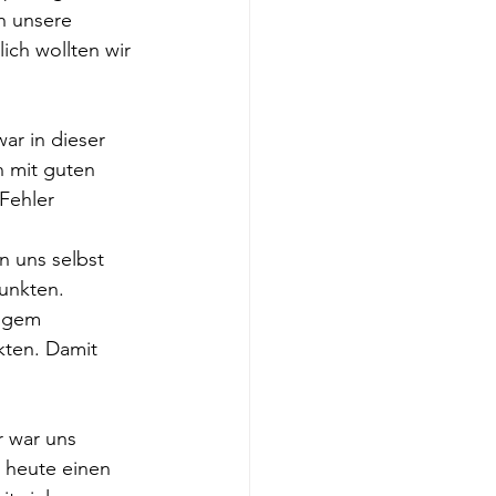
h unsere 
ich wollten wir 
r in dieser 
 mit guten 
Fehler 
n uns selbst 
unkten.
engem 
kten. Damit 
 war uns 
 heute einen 