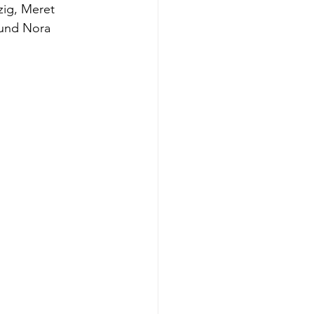
zig, Meret 
 und Nora 