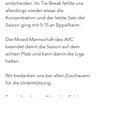
entscheiden. Im Tie-Break fehlte uns 
allerdings wieder etwas die 
Konzentration und der letzte Satz der 
Saison ging mit 5:15 an Eppelheim.
Die Mixed-Mannschaft des AVC 
beendet damit die Saison auf dem 
achten Platz und kann damit die Liga 
halten.
Wir bedanken uns bei allen Zuschauern 
für die Unterstützung.
Es spielten: Iwona, Natascha, Gabi, 
Thekla, Pia, Anna, Stephan, Can, 
Daniel, Matthias und Hendrik
Mixed