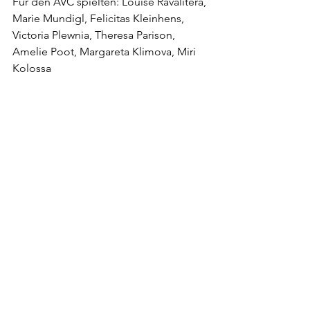
Für den AVC spielten: Louise Ravalitera, 
Marie Mundigl, Felicitas Kleinhens, 
Victoria Plewnia, Theresa Parison, 
Amelie Poot, Margareta Klimova, Miri 
Kolossa