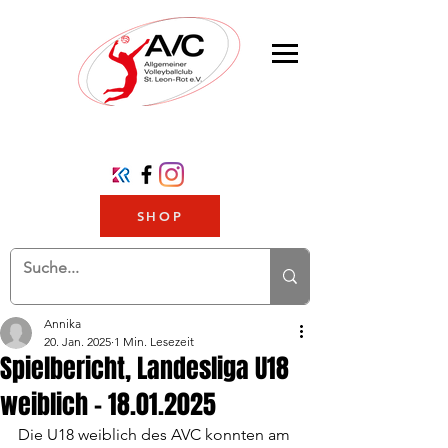
SHOP
Annika
20. Jan. 2025
1 Min. Lesezeit
Spielbericht, Landesliga U18
weiblich - 18.01.2025
Die U18 weiblich des AVC konnten am 