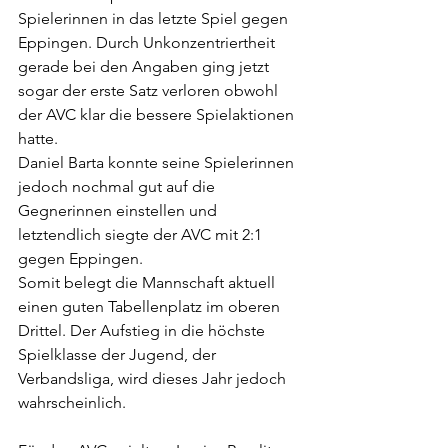
Spielerinnen in das letzte Spiel gegen 
Eppingen. Durch Unkonzentriertheit 
gerade bei den Angaben ging jetzt 
sogar der erste Satz verloren obwohl 
der AVC klar die bessere Spielaktionen 
hatte.
Daniel Barta konnte seine Spielerinnen 
jedoch nochmal gut auf die 
Gegnerinnen einstellen und 
letztendlich siegte der AVC mit 2:1 
gegen Eppingen.
Somit belegt die Mannschaft aktuell 
einen guten Tabellenplatz im oberen 
Drittel. Der Aufstieg in die höchste 
Spielklasse der Jugend, der 
Verbandsliga, wird dieses Jahr jedoch 
wahrscheinlich.