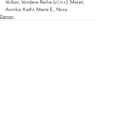
Volker; Vordere Reihe (v.l.n.r.): Meret, 
Annika, Kathi, Marie E., Nora
Damen
Alle ansehen
Aktuelle Beiträge