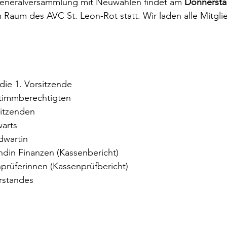
Generalversammlung mit Neuwahlen findet am 
Donnersta
m Raum des AVC St. Leon-Rot statt. Wir laden alle Mitgli
die 1. Vorsitzende
Stimmberechtigten
sitzenden
warts
dwartin 
ändin Finanzen (Kassenbericht)
nprüferinnen (Kassenprüfbericht)
rstandes